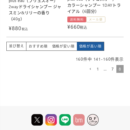
plus eau（プリュスオー）
カラーシャンプー 1DAYトラ
2wayドライシャンプー ジャ
イアル（6回分）
スミン&リリーの香り
（40g）
送料無料
メール便
¥
660
¥
880
税込
税込
並び替え
おすすめ順
価格が安い順
価格が高い順
160
件中
141
-
160
件表示
1
…
7
8