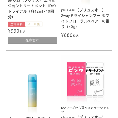
BRiOSS（ブリオス） エマル
ジョントリートメント 1DAY
plus eau（プリュスオー）
トライアル（各12ml×10回
2wayドライシャンプー ホワ
分）
イトフローラル&ペアーの香
送料無料
メール便
り（40g）
¥
990
税込
¥
880
税込
在庫切れ
6シリーズから選べるカラーシャン
プー
plus eau（プリュスオー）