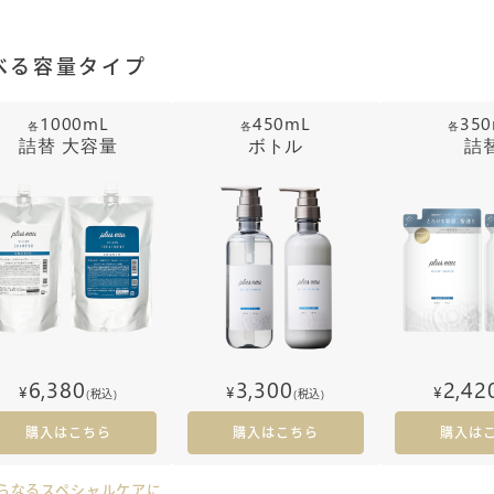
べる容量タイプ
1000mL
450mL
35
各
各
各
詰替 大容量
ボトル
詰
6,380
3,300
2,42
¥
¥
¥
(税込)
(税込)
購入はこちら
購入はこちら
購入は
らなるスペシャルケアに