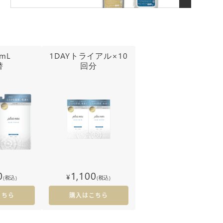
0mL
1DAYトライアル×10
替
回分
0
1,100
¥
(税込)
(税込)
こちら
購入はこちら