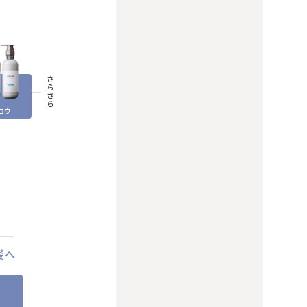
さらさら
ロウ
髪へ