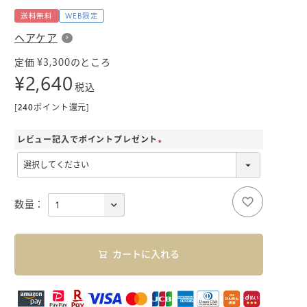
送料無料
WEB限定
ヘアケア
¥
3,300
定価
のところ
¥
2,640
税込
[
240
ポイント還元]
レビュー記入でポイントプレゼント
(
必
須
)
カートに入れる