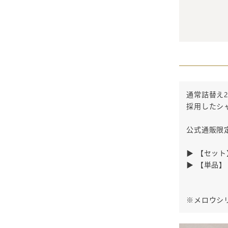
通常詰替え
採用したシ
公式通販限
▶
【セット
▶
【単品】
※メロウシ