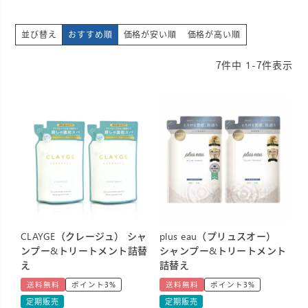
並び替え
おすすめ順
価格が安い順
価格が高い順
7
件中
1
-
7
件表示
CLAYGE（クレージュ） シャ
plus eau（プリュスオー）
ンプー&トリートメント詰替
シャンプー&トリートメント
え
詰替え
送料無料
ポイント3%
送料無料
ポイント3%
定期販売
定期販売