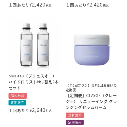
2,420
2,420
¥
¥
１回あたり
１回あたり
税込
税込
plus eau（プリュスオー）
ハイドロミストN付替え2本
【全6回プラン】毎月1回お届けの
セット
定期便
【定期便】CLAYGE（クレー
送料無料
ジュ） リニューイング クレ
定期販売
ンジングセラムバーム
2,640
¥
１回あたり
税込
送料無料
定期販売