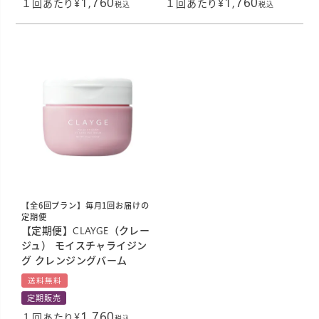
1,760
1,760
¥
¥
１回あたり
１回あたり
税込
税込
【全6回プラン】毎月1回お届けの
定期便
【定期便】CLAYGE（クレー
ジュ） モイスチャライジン
グ クレンジングバーム
送料無料
定期販売
1,760
¥
１回あたり
税込