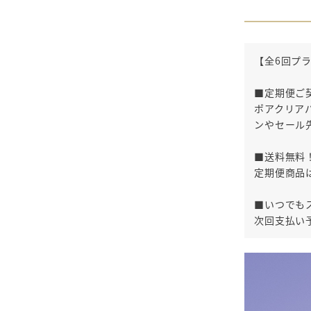
【全6回プ
■定期便ご
ポアクリア
ンやセール
■送料無料
定期便商品
■いつでも
次回支払い