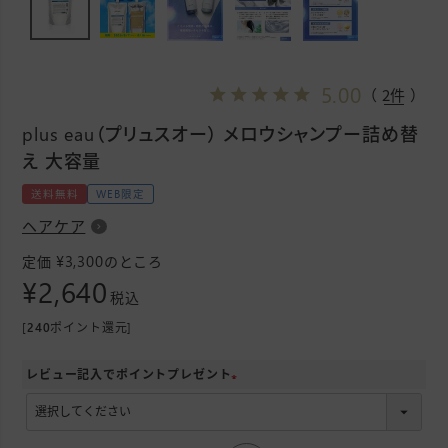
5.00
（ 2件 ）
plus eau（プリュスオー） メロウシャンプー詰め替
え 大容量
送料無料
WEB限定
ヘアケア
¥
3,300
定価
のところ
¥
2,640
税込
[
240
ポイント還元]
レビュー記入でポイントプレゼント
(
必
須