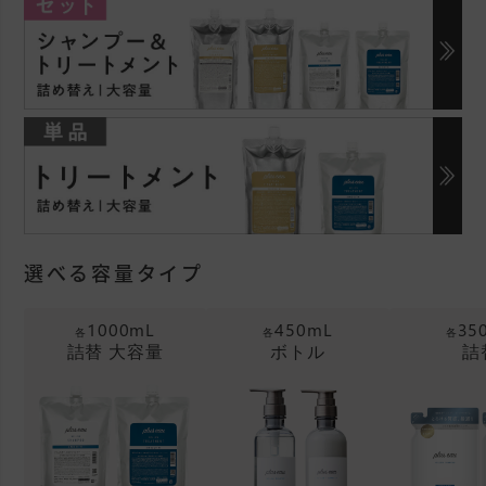
選べる容量タイプ
1000mL
450mL
35
各
各
各
詰替 大容量
ボトル
詰