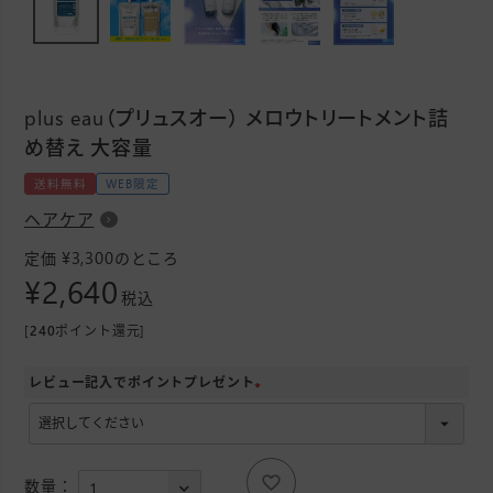
plus eau（プリュスオー） メロウトリートメント詰
め替え 大容量
送料無料
WEB限定
ヘアケア
¥
3,300
定価
のところ
¥
2,640
税込
[
240
ポイント還元]
レビュー記入でポイントプレゼント
(
必
須
)