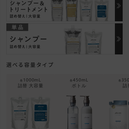
選べる容量タイプ
1000mL
450mL
35
各
各
各
詰替 大容量
ボトル
詰