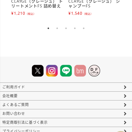
（
CLAYGE（クレージュ） ト
CLAYGE（クレージュ） シ
香
リートメントFS 詰め替え
ャンプーFS
¥
1
¥
1,210
¥
1,540
（税込）
（税込）
ご利用ガイド
会社概要
よくあるご質問
お問い合わせ
特定商取引法に基づく表示
プライバシーポリシー