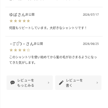
ゆば
非公開
2026/07/17
何度もリピートしています。大好きなシャントリです！
𐄑𐅁̂ ⩊፟ ̂𐅀𐄑
非公開
2026/06/25
このシャントリを使い始めてから髪の毛がおさまるようになっ
てきた気がします。
レビューを
レビューを
もっとみる
書く