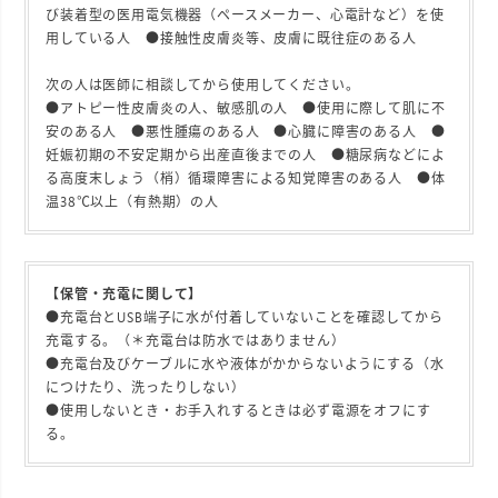
び装着型の医用電気機器（ペースメーカー、心電計など）を使
用している人 ●接触性皮膚炎等、皮膚に既往症のある人
次の人は医師に相談してから使用してください。
●アトピー性皮膚炎の人、敏感肌の人 ●使用に際して肌に不
安のある人 ●悪性腫瘍のある人 ●心臓に障害のある人 ●
妊娠初期の不安定期から出産直後までの人 ●糖尿病などによ
る高度末しょう（梢）循環障害による知覚障害のある人 ●体
温38℃以上（有熱期）の人
【保管・充電に関して】
●充電台とUSB端子に水が付着していないことを確認してから
充電する。（＊充電台は防水ではありません）
●充電台及びケーブルに水や液体がかからないようにする（水
につけたり、洗ったりしない）
●使用しないとき・お手入れするときは必ず電源をオフにす
る。