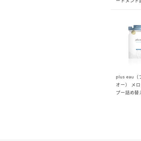
ートメント
plus ea
オー） メ
プー詰め替