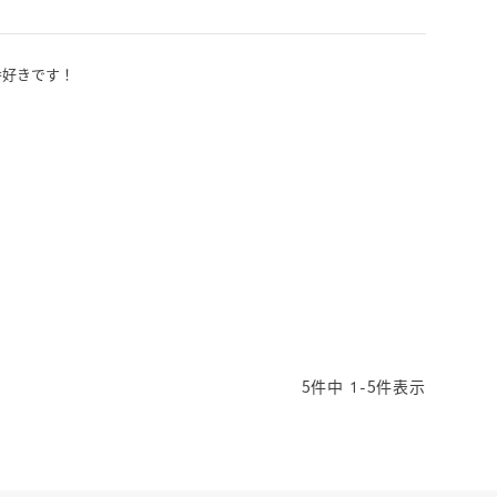
好きです！

5
件中
1
-
5
件表示