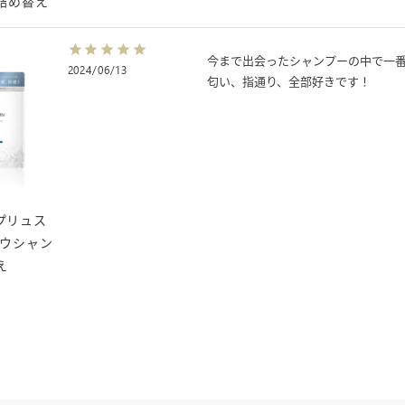
詰め替え
今まで出会ったシャンプーの中で一番
2024/06/13
匂い、指通り、全部好きです！
u（プリュス
ロウシャン
え