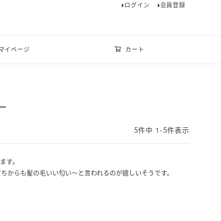
ログイン
会員登録
マイページ
カート
ー
5
件中
1
-
5
件表示
ます。

だちからも髪の毛いい匂い〜と言われるのが嬉しいそうです。