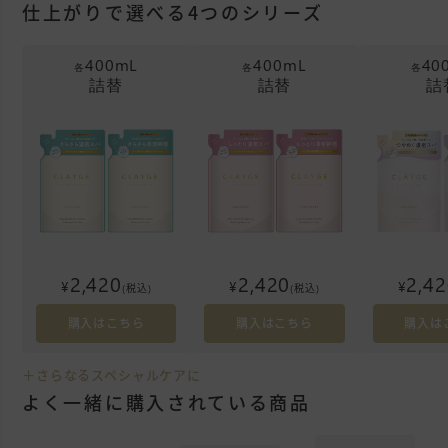
仕上がりで選べる4つのシリーズ
400mL
400mL
40
各
各
各
詰替
詰替
詰
2,420
2,420
2,4
¥
¥
¥
(税込)
(税込)
購入はこちら
購入はこちら
購入は
＋さらなるスペシャルケアに
よく一緒に購入されている商品